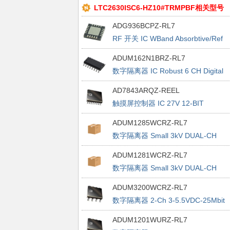
LTC2630ISC6-HZ10#TRMPBF相关型号
ADG936BCPZ-RL7
RF 开关 IC WBand Absorbtive/Ref
lective Dual SPDT IC
ADUM162N1BRZ-RL7
数字隔离器 IC Robust 6 CH Digital
ISO, 4/2
AD7843ARQZ-REEL
触摸屏控制器 IC 27V 12-BIT
TouchScrn Digitizer
ADUM1285WCRZ-RL7
数字隔离器 Small 3kV DUAL-CH
DIGITAL ISOLATORS
ADUM1281WCRZ-RL7
数字隔离器 Small 3kV DUAL-CH
DIGITAL ISOLATORS
ADUM3200WCRZ-RL7
数字隔离器 2-Ch 3-5.5VDC-25Mbit
w/Enhanced ESD
ADUM1201WURZ-RL7