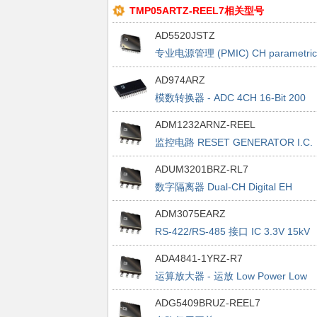
TMP05ARTZ-REEL7相关型号
AD5520JSTZ
专业电源管理 (PMIC) CH parametric
measurement unit IC
AD974ARZ
模数转换器 - ADC 4CH 16-Bit 200
kSPS
ADM1232ARNZ-REEL
监控电路 RESET GENERATOR I.C.
ADUM3201BRZ-RL7
数字隔离器 Dual-CH Digital EH
System-Level ESD
ADM3075EARZ
RS-422/RS-485 接口 IC 3.3V 15kV
ESDPrtect Half Duplex 500kbps
ADA4841-1YRZ-R7
运算放大器 - 运放 Low Power Low
Noise and Distort RRO
ADG5409BRUZ-REEL7