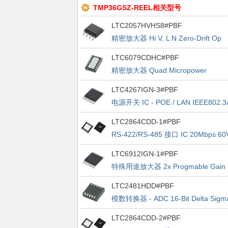
TMP36GSZ-REEL相关型号
LTC2057HVHS8#PBF
精密放大器 Hi V, L N Zero-Drift Op
Amp
LTC6079CDHC#PBF
精密放大器 Quad Micropower
Precision R-R In/Out CMOS Op Am
LTC4267IGN-3#PBF
电源开关 IC - POE / LAN IEEE802.3
PD w/Switching Reg.
LTC2864CDD-1#PBF
RS-422/RS-485 接口 IC 20Mbps 60
Fault Protected RS485 Transceiver
LTC6912IGN-1#PBF
(Full Duplex + Enables)
特殊用途放大器 2x Progmable Gain
Amps w/ Serial Dig Int
LTC2481HDD#PBF
模数转换器 - ADC 16-Bit Delta Sigm
ADC with Easy Drive Input Current
LTC2864CDD-2#PBF
Cancellation and I2C Interface