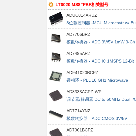
LT6020IMS8#PBF相关型号
ADUC814ARUZ
8位微控制器 -MCU Microcnvtr w/ Bui
In 12B ADC Dual DAC
AD7706BRZ
模数转换器 - ADC 3V/5V 1mW 3-Ch
Pseudo Diff 16-Bit
AD7495ARZ
模数转换器 - ADC IC 1MSPS 12-Bit
ADF41020BCPZ
锁相环 - PLL 18 GHz Microwave
Synthesizer
AD8333ACPZ-WP
调节器/解调器 DC to 50MHz Dual I/
AD7714YNZ
模数转换器 - ADC CMOS 3V/5V
500uA 24B Signal Condition
AD7961BCPZ