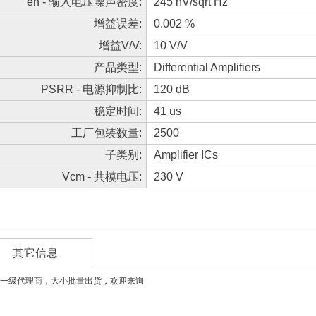
en - 输入电压噪声密度:
245 nV/sqrt Hz
增益误差:
0.002 %
增益V/V:
10 V/V
产品类型:
Differential Amplifiers
PSRR - 电源抑制比:
120 dB
稳定时间:
41 us
工厂包装数量:
2500
子类别:
Amplifier ICs
Vcm - 共模电压:
230 V
其它信息
一级代理商，大小批量出货，欢迎来询