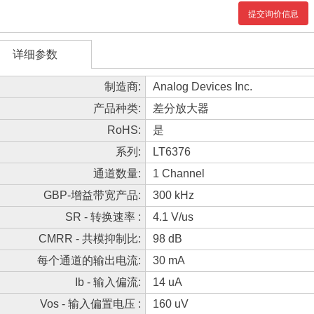
提交询价信息
详细参数
制造商:
Analog Devices Inc.
产品种类:
差分放大器
RoHS:
是
系列:
LT6376
通道数量:
1 Channel
GBP-增益带宽产品:
300 kHz
SR - 转换速率 :
4.1 V/us
CMRR - 共模抑制比:
98 dB
每个通道的输出电流:
30 mA
Ib - 输入偏流:
14 uA
Vos - 输入偏置电压 :
160 uV