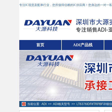
专注IC现货及配单行业，您所值得信赖的IC供应商！您身边的一对一
首页
ADI产品线
当前位置:
ADI
>>
ADI相关型号
>>
LT6376IDF#TRPBF详细