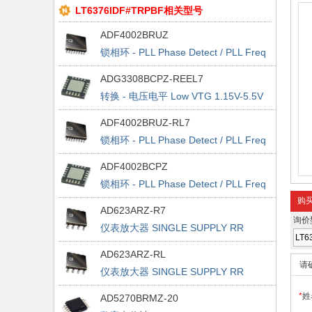
LT6376IDF#TRPBF相关型号
ADF4002BRUZ
锁相环 - PLL Phase Detect / PLL Freq
Synthesizer
ADG3308BCPZ-REEL7
转换 - 电压电平 Low VTG 1.15V-5.5V
8-CH Bidirect Logic
ADF4002BRUZ-RL7
锁相环 - PLL Phase Detect / PLL Freq
Synthesizer
ADF4002BCPZ
锁相环 - PLL Phase Detect / PLL Freq
Synthesizer
购
AD623ARZ-R7
询价
仪表放大器 SINGLE SUPPLY RR
AD623ARZ-RL
请
仪表放大器 SINGLE SUPPLY RR
*
姓
AD5270BRMZ-20