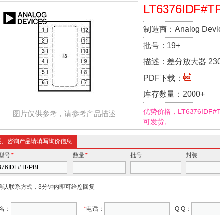
LT6376IDF#T
制造商：
Analog Devi
批号：
19+
描述：
差分放大器 230V 
PDF下载：
库存数量：
2000+
优势价格，LT6376IDF
图片仅供参考，请参考产品描述
可发货。
买、咨询产品请填写询价信息
型号
*
数量
*
批号
封装
确认联系方式，3分钟内即可给您回复
名：
*
电话：
Q Q：