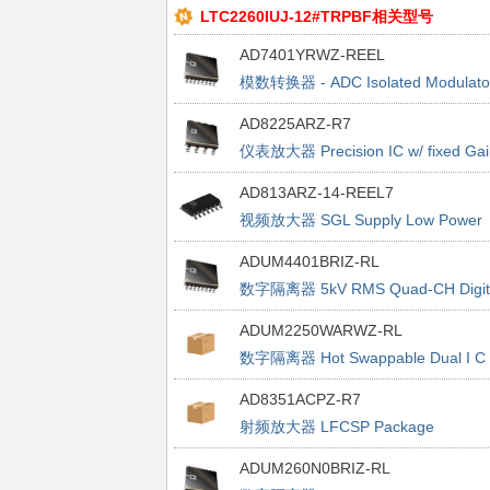
LTC2260IUJ-12#TRPBF相关型号
AD7401YRWZ-REEL
模数转换器 - ADC Isolated Modulato
AD8225ARZ-R7
仪表放大器 Precision IC w/ fixed Gai
of 5
AD813ARZ-14-REEL7
视频放大器 SGL Supply Low Power
Triple
ADUM4401BRIZ-RL
数字隔离器 5kV RMS Quad-CH Digit
ADUM2250WARWZ-RL
数字隔离器 Hot Swappable Dual I C
Isolator 5kV
AD8351ACPZ-R7
射频放大器 LFCSP Package
ADUM260N0BRIZ-RL