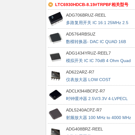
LTC6930HDCB-8.19#TRPBF相关型号
ADG706BRUZ-REEL
多路复用开关 IC 16:1 25MHz 2.5
Ohm CMOS
AD5764RBSUZ
数模转换器- DAC IC QUAD 16B
+/-15V SERIAL INPT VOUT
ADG1434YRUZ-REEL7
模拟开关 IC IC 70dB 4 Ohm Quad
SPDT iCMOS
AD622ARZ-R7
仪表放大器 LOW COST
ADCLK944BCPZ-R7
时钟缓冲器 2.5V/3.3V 4-LVPECL
Outputs SiGe
ADL5240ACPZ-R7
射频放大器 100 MHz to 4000 MHz
Digitally Cont VGA
ADG408BRZ-REEL