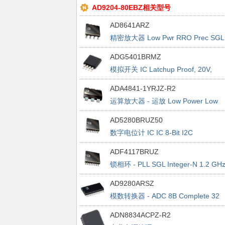
AD9204-80EBZ相关型号
AD8641ARZ
精密放大器 Low Pwr RRO Prec SGL
JFET
ADG5401BRMZ
模拟开关 IC Latchup Proof, 20V,
15V,+12V,+36V 2xSPST
ADA4841-1YRJZ-R2
运算放大器 - 运放 Low Power Low
Noise OpAmp Single
AD5280BRUZ50
数字电位计 IC IC 8-Bit I2C
ADF4117BRUZ
锁相环 - PLL SGL Integer-N 1.2 GH
AD9280ARSZ
模数转换器 - ADC 8B Complete 32
MSPS
ADN8834ACPZ-R2